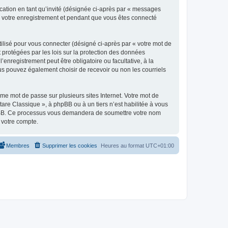
ication en tant qu’invité (désignée ci-après par « messages
ès votre enregistrement et pendant que vous êtes connecté
ilisé pour vous connecter (désigné ci-après par « votre mot de
t protégées par les lois sur la protection des données
enregistrement peut être obligatoire ou facultative, à la
us pouvez également choisir de recevoir ou non les courriels
e mot de passe sur plusieurs sites Internet. Votre mot de
are Classique », à phpBB ou à un tiers n’est habilitée à vous
 phpBB. Ce processus vous demandera de soumettre votre nom
 votre compte.
Membres
Supprimer les cookies
Heures au format
UTC+01:00