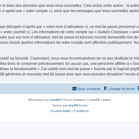
 le biais des données que vous nous soumettez. Cela inclut, entre autres : la publ
gné ci-après par « votre compte »), ainsi que les messages que vous soumettez apr
ue (désigné ci-après par « votre nom d’utilisateur »), un mot de passe personnel ut
 « votre courriel »). Les informations de votre compte sur « Guitare Classique » son
tre que vos nom d’utilisateur, mot de passe et adresse courriel demandée lors de l’
ouvez choisir quelles informations de votre compte sont affichées publiquement. Vo
rantir sa sécurité. Cependant, nous vous recommandons de ne pas réutiliser le mêm
illez donc le conserver précieusement. En aucun cas, une personne affiliée à « Guit
iliser la fonctionnalité « J’ai oublié mon mot de passe » fournie par le logiciel
l phpBB générera un nouveau mot de passe pour que vous puissiez récupérer l’accès à
Nous contacter
L’équipe du forum
Développé par
phpBB
® Forum Software © phpBB Limited
Traduit par
phpBB-fr.com
Confidentialité
|
Conditions