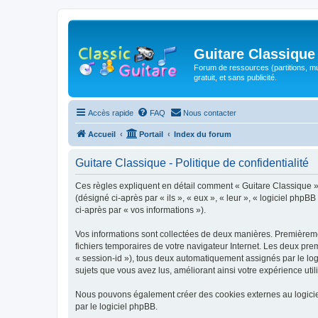
Guitare Classique
Forum de ressources (partitions, mu
gratuit, et sans publicité.
Accès rapide
FAQ
Nous contacter
Accueil
Portail
Index du forum
Guitare Classique - Politique de confidentialité
Ces règles expliquent en détail comment « Guitare Classique » et
(désigné ci-après par « ils », « eux », « leur », « logiciel php
ci-après par « vos informations »).
Vos informations sont collectées de deux manières. Premièrement
fichiers temporaires de votre navigateur Internet. Les deux prem
« session-id »), tous deux automatiquement assignés par le logi
sujets que vous avez lus, améliorant ainsi votre expérience utili
Nous pouvons également créer des cookies externes au logicie
par le logiciel phpBB.