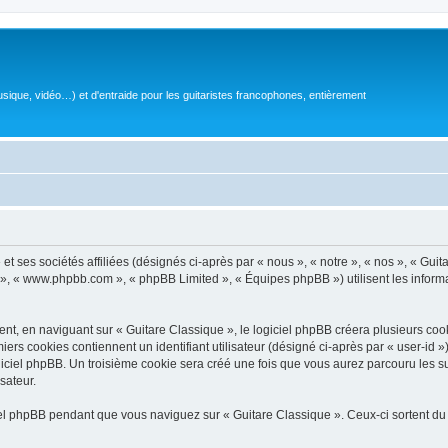
sique, vidéo…) et d'entraide pour les guitaristes francophones, entièrement
 ses sociétés affiliées (désignés ci-après par « nous », « notre », « nos », « Guit
BB », « www.phpbb.com », « phpBB Limited », « Équipes phpBB ») utilisent les informat
, en naviguant sur « Guitare Classique », le logiciel phpBB créera plusieurs cookie
iers cookies contiennent un identifiant utilisateur (désigné ci-après par « user-id 
ciel phpBB. Un troisième cookie sera créé une fois que vous aurez parcouru les suj
sateur.
l phpBB pendant que vous naviguez sur « Guitare Classique ». Ceux-ci sortent du