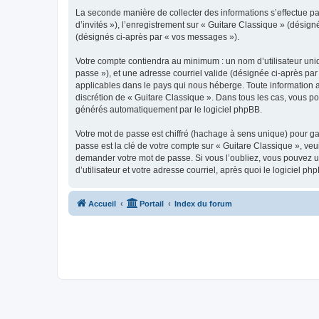
La seconde manière de collecter des informations s’effectue par
d’invités »), l’enregistrement sur « Guitare Classique » (dési
(désignés ci-après par « vos messages »).
Votre compte contiendra au minimum : un nom d’utilisateur uniq
passe »), et une adresse courriel valide (désignée ci-après par
applicables dans le pays qui nous héberge. Toute information au
discrétion de « Guitare Classique ». Dans tous les cas, vous p
générés automatiquement par le logiciel phpBB.
Votre mot de passe est chiffré (hachage à sens unique) pour ga
passe est la clé de votre compte sur « Guitare Classique », veu
demander votre mot de passe. Si vous l’oubliez, vous pouvez ut
d’utilisateur et votre adresse courriel, après quoi le logicie
Accueil
Portail
Index du forum