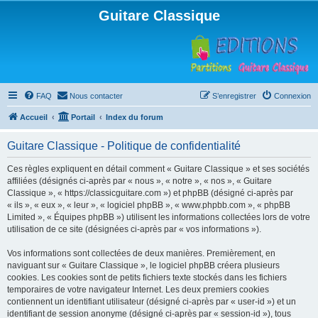
Guitare Classique
FAQ
Nous contacter
S’enregistrer
Connexion
Accueil
Portail
Index du forum
Guitare Classique - Politique de confidentialité
Ces règles expliquent en détail comment « Guitare Classique » et ses sociétés
affiliées (désignés ci-après par « nous », « notre », « nos », « Guitare
Classique », « https://classicguitare.com ») et phpBB (désigné ci-après par
« ils », « eux », « leur », « logiciel phpBB », « www.phpbb.com », « phpBB
Limited », « Équipes phpBB ») utilisent les informations collectées lors de votre
utilisation de ce site (désignées ci-après par « vos informations »).
Vos informations sont collectées de deux manières. Premièrement, en
naviguant sur « Guitare Classique », le logiciel phpBB créera plusieurs
cookies. Les cookies sont de petits fichiers texte stockés dans les fichiers
temporaires de votre navigateur Internet. Les deux premiers cookies
contiennent un identifiant utilisateur (désigné ci-après par « user-id ») et un
identifiant de session anonyme (désigné ci-après par « session-id »), tous