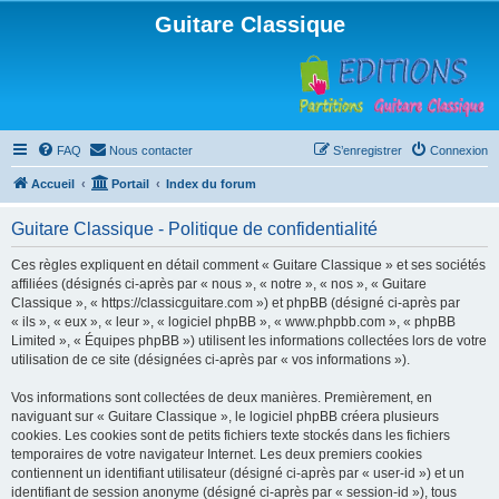
Guitare Classique
FAQ
Nous contacter
S’enregistrer
Connexion
Accueil
Portail
Index du forum
Guitare Classique - Politique de confidentialité
Ces règles expliquent en détail comment « Guitare Classique » et ses sociétés
affiliées (désignés ci-après par « nous », « notre », « nos », « Guitare
Classique », « https://classicguitare.com ») et phpBB (désigné ci-après par
« ils », « eux », « leur », « logiciel phpBB », « www.phpbb.com », « phpBB
Limited », « Équipes phpBB ») utilisent les informations collectées lors de votre
utilisation de ce site (désignées ci-après par « vos informations »).
Vos informations sont collectées de deux manières. Premièrement, en
naviguant sur « Guitare Classique », le logiciel phpBB créera plusieurs
cookies. Les cookies sont de petits fichiers texte stockés dans les fichiers
temporaires de votre navigateur Internet. Les deux premiers cookies
contiennent un identifiant utilisateur (désigné ci-après par « user-id ») et un
identifiant de session anonyme (désigné ci-après par « session-id »), tous