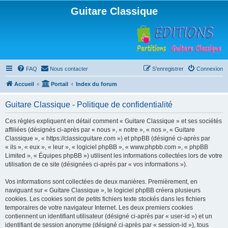
Guitare Classique
FAQ
Nous contacter
S’enregistrer
Connexion
Accueil
Portail
Index du forum
Guitare Classique - Politique de confidentialité
Ces règles expliquent en détail comment « Guitare Classique » et ses sociétés
affiliées (désignés ci-après par « nous », « notre », « nos », « Guitare
Classique », « https://classicguitare.com ») et phpBB (désigné ci-après par
« ils », « eux », « leur », « logiciel phpBB », « www.phpbb.com », « phpBB
Limited », « Équipes phpBB ») utilisent les informations collectées lors de votre
utilisation de ce site (désignées ci-après par « vos informations »).
Vos informations sont collectées de deux manières. Premièrement, en
naviguant sur « Guitare Classique », le logiciel phpBB créera plusieurs
cookies. Les cookies sont de petits fichiers texte stockés dans les fichiers
temporaires de votre navigateur Internet. Les deux premiers cookies
contiennent un identifiant utilisateur (désigné ci-après par « user-id ») et un
identifiant de session anonyme (désigné ci-après par « session-id »), tous