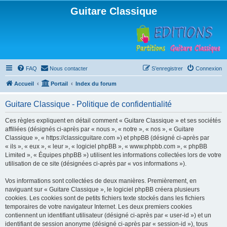
Guitare Classique
FAQ
Nous contacter
S’enregistrer
Connexion
Accueil
Portail
Index du forum
Guitare Classique - Politique de confidentialité
Ces règles expliquent en détail comment « Guitare Classique » et ses sociétés
affiliées (désignés ci-après par « nous », « notre », « nos », « Guitare
Classique », « https://classicguitare.com ») et phpBB (désigné ci-après par
« ils », « eux », « leur », « logiciel phpBB », « www.phpbb.com », « phpBB
Limited », « Équipes phpBB ») utilisent les informations collectées lors de votre
utilisation de ce site (désignées ci-après par « vos informations »).
Vos informations sont collectées de deux manières. Premièrement, en
naviguant sur « Guitare Classique », le logiciel phpBB créera plusieurs
cookies. Les cookies sont de petits fichiers texte stockés dans les fichiers
temporaires de votre navigateur Internet. Les deux premiers cookies
contiennent un identifiant utilisateur (désigné ci-après par « user-id ») et un
identifiant de session anonyme (désigné ci-après par « session-id »), tous