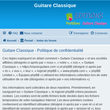
Guitare Classique
FAQ
Nous contacter
S’enregistrer
Connexion
Accueil
Portail
Index du forum
Guitare Classique - Politique de confidentialité
Ces règles expliquent en détail comment « Guitare Classique » et ses sociétés
affiliées (désignés ci-après par « nous », « notre », « nos », « Guitare
Classique », « https://classicguitare.com ») et phpBB (désigné ci-après par
« ils », « eux », « leur », « logiciel phpBB », « www.phpbb.com », « phpBB
Limited », « Équipes phpBB ») utilisent les informations collectées lors de votre
utilisation de ce site (désignées ci-après par « vos informations »).
Vos informations sont collectées de deux manières. Premièrement, en
naviguant sur « Guitare Classique », le logiciel phpBB créera plusieurs
cookies. Les cookies sont de petits fichiers texte stockés dans les fichiers
temporaires de votre navigateur Internet. Les deux premiers cookies
contiennent un identifiant utilisateur (désigné ci-après par « user-id ») et un
identifiant de session anonyme (désigné ci-après par « session-id »), tous