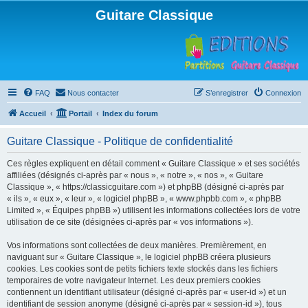
Guitare Classique
FAQ
Nous contacter
S’enregistrer
Connexion
Accueil
Portail
Index du forum
Guitare Classique - Politique de confidentialité
Ces règles expliquent en détail comment « Guitare Classique » et ses sociétés
affiliées (désignés ci-après par « nous », « notre », « nos », « Guitare
Classique », « https://classicguitare.com ») et phpBB (désigné ci-après par
« ils », « eux », « leur », « logiciel phpBB », « www.phpbb.com », « phpBB
Limited », « Équipes phpBB ») utilisent les informations collectées lors de votre
utilisation de ce site (désignées ci-après par « vos informations »).
Vos informations sont collectées de deux manières. Premièrement, en
naviguant sur « Guitare Classique », le logiciel phpBB créera plusieurs
cookies. Les cookies sont de petits fichiers texte stockés dans les fichiers
temporaires de votre navigateur Internet. Les deux premiers cookies
contiennent un identifiant utilisateur (désigné ci-après par « user-id ») et un
identifiant de session anonyme (désigné ci-après par « session-id »), tous