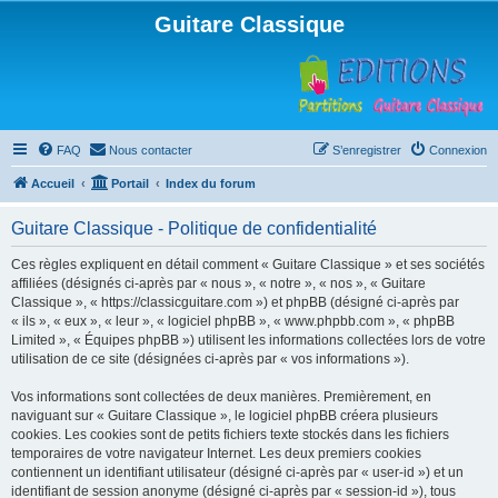
Guitare Classique
FAQ
Nous contacter
S’enregistrer
Connexion
Accueil
Portail
Index du forum
Guitare Classique - Politique de confidentialité
Ces règles expliquent en détail comment « Guitare Classique » et ses sociétés
affiliées (désignés ci-après par « nous », « notre », « nos », « Guitare
Classique », « https://classicguitare.com ») et phpBB (désigné ci-après par
« ils », « eux », « leur », « logiciel phpBB », « www.phpbb.com », « phpBB
Limited », « Équipes phpBB ») utilisent les informations collectées lors de votre
utilisation de ce site (désignées ci-après par « vos informations »).
Vos informations sont collectées de deux manières. Premièrement, en
naviguant sur « Guitare Classique », le logiciel phpBB créera plusieurs
cookies. Les cookies sont de petits fichiers texte stockés dans les fichiers
temporaires de votre navigateur Internet. Les deux premiers cookies
contiennent un identifiant utilisateur (désigné ci-après par « user-id ») et un
identifiant de session anonyme (désigné ci-après par « session-id »), tous