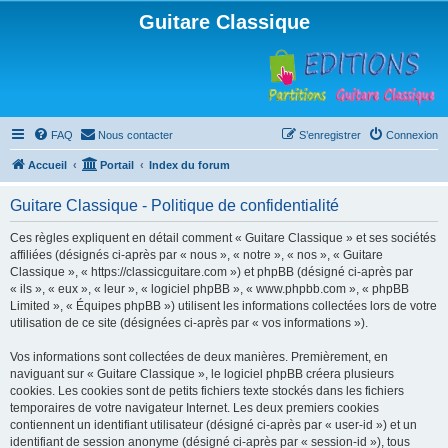
Guitare Classique
FAQ
Nous contacter
S’enregistrer
Connexion
Accueil
Portail
Index du forum
Guitare Classique - Politique de confidentialité
Ces règles expliquent en détail comment « Guitare Classique » et ses sociétés
affiliées (désignés ci-après par « nous », « notre », « nos », « Guitare
Classique », « https://classicguitare.com ») et phpBB (désigné ci-après par
« ils », « eux », « leur », « logiciel phpBB », « www.phpbb.com », « phpBB
Limited », « Équipes phpBB ») utilisent les informations collectées lors de votre
utilisation de ce site (désignées ci-après par « vos informations »).
Vos informations sont collectées de deux manières. Premièrement, en
naviguant sur « Guitare Classique », le logiciel phpBB créera plusieurs
cookies. Les cookies sont de petits fichiers texte stockés dans les fichiers
temporaires de votre navigateur Internet. Les deux premiers cookies
contiennent un identifiant utilisateur (désigné ci-après par « user-id ») et un
identifiant de session anonyme (désigné ci-après par « session-id »), tous