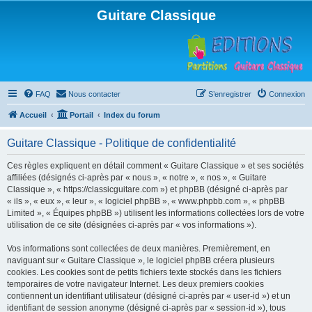
Guitare Classique
FAQ
Nous contacter
S’enregistrer
Connexion
Accueil
Portail
Index du forum
Guitare Classique - Politique de confidentialité
Ces règles expliquent en détail comment « Guitare Classique » et ses sociétés
affiliées (désignés ci-après par « nous », « notre », « nos », « Guitare
Classique », « https://classicguitare.com ») et phpBB (désigné ci-après par
« ils », « eux », « leur », « logiciel phpBB », « www.phpbb.com », « phpBB
Limited », « Équipes phpBB ») utilisent les informations collectées lors de votre
utilisation de ce site (désignées ci-après par « vos informations »).
Vos informations sont collectées de deux manières. Premièrement, en
naviguant sur « Guitare Classique », le logiciel phpBB créera plusieurs
cookies. Les cookies sont de petits fichiers texte stockés dans les fichiers
temporaires de votre navigateur Internet. Les deux premiers cookies
contiennent un identifiant utilisateur (désigné ci-après par « user-id ») et un
identifiant de session anonyme (désigné ci-après par « session-id »), tous