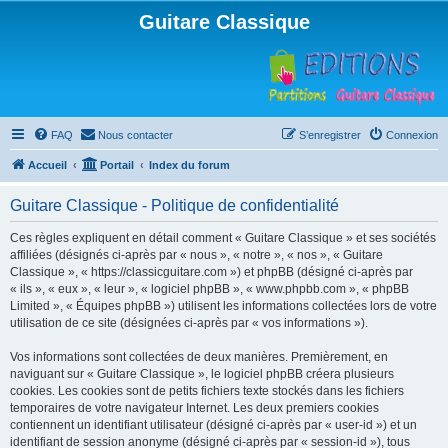
Guitare Classique
FAQ
Nous contacter
S’enregistrer
Connexion
Accueil
Portail
Index du forum
Guitare Classique - Politique de confidentialité
Ces règles expliquent en détail comment « Guitare Classique » et ses sociétés
affiliées (désignés ci-après par « nous », « notre », « nos », « Guitare
Classique », « https://classicguitare.com ») et phpBB (désigné ci-après par
« ils », « eux », « leur », « logiciel phpBB », « www.phpbb.com », « phpBB
Limited », « Équipes phpBB ») utilisent les informations collectées lors de votre
utilisation de ce site (désignées ci-après par « vos informations »).
Vos informations sont collectées de deux manières. Premièrement, en
naviguant sur « Guitare Classique », le logiciel phpBB créera plusieurs
cookies. Les cookies sont de petits fichiers texte stockés dans les fichiers
temporaires de votre navigateur Internet. Les deux premiers cookies
contiennent un identifiant utilisateur (désigné ci-après par « user-id ») et un
identifiant de session anonyme (désigné ci-après par « session-id »), tous