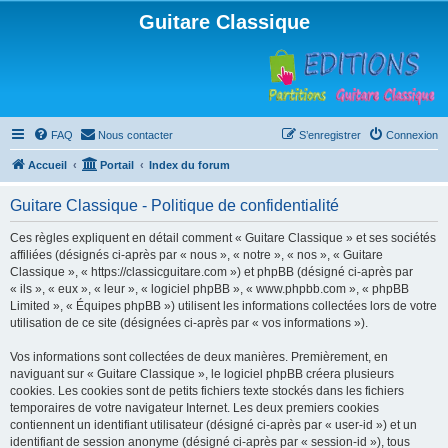
Guitare Classique
FAQ
Nous contacter
S’enregistrer
Connexion
Accueil
Portail
Index du forum
Guitare Classique - Politique de confidentialité
Ces règles expliquent en détail comment « Guitare Classique » et ses sociétés
affiliées (désignés ci-après par « nous », « notre », « nos », « Guitare
Classique », « https://classicguitare.com ») et phpBB (désigné ci-après par
« ils », « eux », « leur », « logiciel phpBB », « www.phpbb.com », « phpBB
Limited », « Équipes phpBB ») utilisent les informations collectées lors de votre
utilisation de ce site (désignées ci-après par « vos informations »).
Vos informations sont collectées de deux manières. Premièrement, en
naviguant sur « Guitare Classique », le logiciel phpBB créera plusieurs
cookies. Les cookies sont de petits fichiers texte stockés dans les fichiers
temporaires de votre navigateur Internet. Les deux premiers cookies
contiennent un identifiant utilisateur (désigné ci-après par « user-id ») et un
identifiant de session anonyme (désigné ci-après par « session-id »), tous