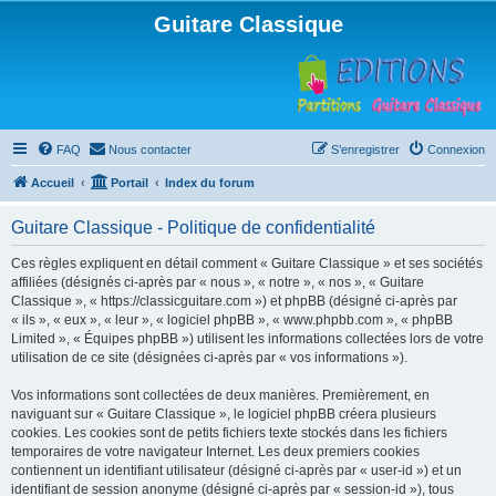
Guitare Classique
FAQ
Nous contacter
S’enregistrer
Connexion
Accueil
Portail
Index du forum
Guitare Classique - Politique de confidentialité
Ces règles expliquent en détail comment « Guitare Classique » et ses sociétés
affiliées (désignés ci-après par « nous », « notre », « nos », « Guitare
Classique », « https://classicguitare.com ») et phpBB (désigné ci-après par
« ils », « eux », « leur », « logiciel phpBB », « www.phpbb.com », « phpBB
Limited », « Équipes phpBB ») utilisent les informations collectées lors de votre
utilisation de ce site (désignées ci-après par « vos informations »).
Vos informations sont collectées de deux manières. Premièrement, en
naviguant sur « Guitare Classique », le logiciel phpBB créera plusieurs
cookies. Les cookies sont de petits fichiers texte stockés dans les fichiers
temporaires de votre navigateur Internet. Les deux premiers cookies
contiennent un identifiant utilisateur (désigné ci-après par « user-id ») et un
identifiant de session anonyme (désigné ci-après par « session-id »), tous