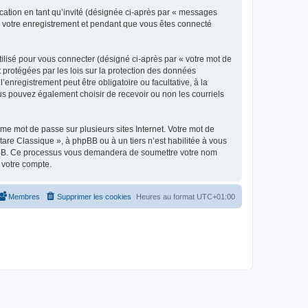
ication en tant qu’invité (désignée ci-après par « messages
ès votre enregistrement et pendant que vous êtes connecté
ilisé pour vous connecter (désigné ci-après par « votre mot de
t protégées par les lois sur la protection des données
enregistrement peut être obligatoire ou facultative, à la
us pouvez également choisir de recevoir ou non les courriels
e mot de passe sur plusieurs sites Internet. Votre mot de
are Classique », à phpBB ou à un tiers n’est habilitée à vous
 phpBB. Ce processus vous demandera de soumettre votre nom
 votre compte.
Membres
Supprimer les cookies
Heures au format
UTC+01:00