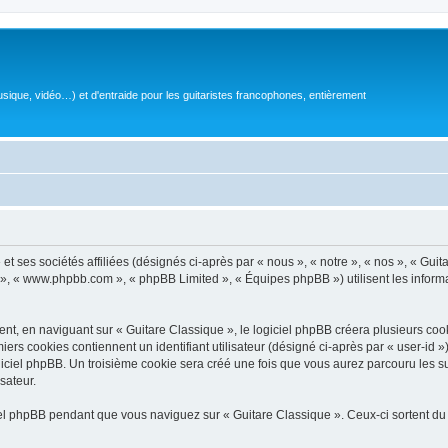
sique, vidéo…) et d'entraide pour les guitaristes francophones, entièrement
 ses sociétés affiliées (désignés ci-après par « nous », « notre », « nos », « Guit
BB », « www.phpbb.com », « phpBB Limited », « Équipes phpBB ») utilisent les informat
, en naviguant sur « Guitare Classique », le logiciel phpBB créera plusieurs cookie
iers cookies contiennent un identifiant utilisateur (désigné ci-après par « user-id 
ciel phpBB. Un troisième cookie sera créé une fois que vous aurez parcouru les suj
sateur.
l phpBB pendant que vous naviguez sur « Guitare Classique ». Ceux-ci sortent du