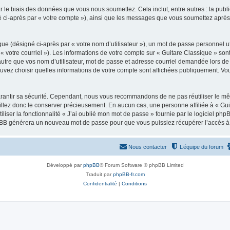
 le biais des données que vous nous soumettez. Cela inclut, entre autres : la publ
gné ci-après par « votre compte »), ainsi que les messages que vous soumettez apr
ue (désigné ci-après par « votre nom d’utilisateur »), un mot de passe personnel ut
 « votre courriel »). Les informations de votre compte sur « Guitare Classique » son
tre que vos nom d’utilisateur, mot de passe et adresse courriel demandée lors de l’
ouvez choisir quelles informations de votre compte sont affichées publiquement. Vo
rantir sa sécurité. Cependant, nous vous recommandons de ne pas réutiliser le mêm
illez donc le conserver précieusement. En aucun cas, une personne affiliée à « Guit
iliser la fonctionnalité « J’ai oublié mon mot de passe » fournie par le logiciel
l phpBB générera un nouveau mot de passe pour que vous puissiez récupérer l’accès à
Nous contacter
L’équipe du forum
Développé par
phpBB
® Forum Software © phpBB Limited
Traduit par
phpBB-fr.com
Confidentialité
|
Conditions