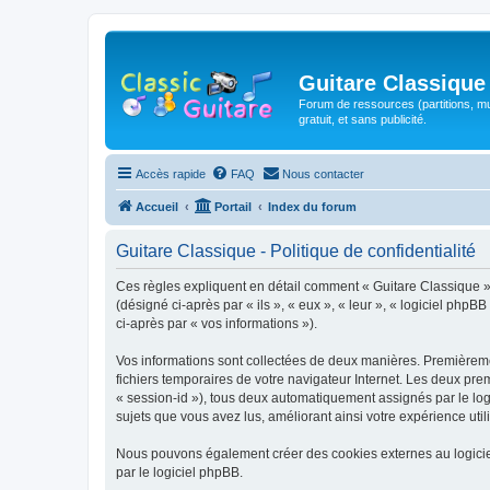
Guitare Classique
Forum de ressources (partitions, mu
gratuit, et sans publicité.
Accès rapide
FAQ
Nous contacter
Accueil
Portail
Index du forum
Guitare Classique - Politique de confidentialité
Ces règles expliquent en détail comment « Guitare Classique » et
(désigné ci-après par « ils », « eux », « leur », « logiciel php
ci-après par « vos informations »).
Vos informations sont collectées de deux manières. Premièrement
fichiers temporaires de votre navigateur Internet. Les deux prem
« session-id »), tous deux automatiquement assignés par le logi
sujets que vous avez lus, améliorant ainsi votre expérience utili
Nous pouvons également créer des cookies externes au logicie
par le logiciel phpBB.