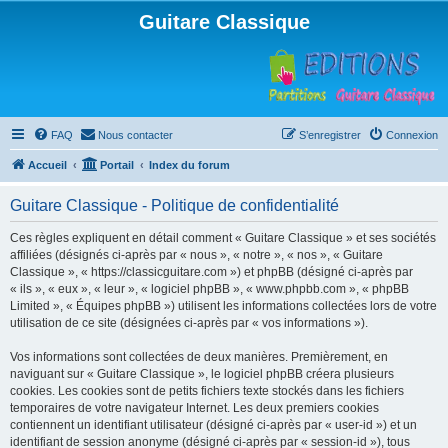
Guitare Classique
FAQ
Nous contacter
S’enregistrer
Connexion
Accueil
Portail
Index du forum
Guitare Classique - Politique de confidentialité
Ces règles expliquent en détail comment « Guitare Classique » et ses sociétés
affiliées (désignés ci-après par « nous », « notre », « nos », « Guitare
Classique », « https://classicguitare.com ») et phpBB (désigné ci-après par
« ils », « eux », « leur », « logiciel phpBB », « www.phpbb.com », « phpBB
Limited », « Équipes phpBB ») utilisent les informations collectées lors de votre
utilisation de ce site (désignées ci-après par « vos informations »).
Vos informations sont collectées de deux manières. Premièrement, en
naviguant sur « Guitare Classique », le logiciel phpBB créera plusieurs
cookies. Les cookies sont de petits fichiers texte stockés dans les fichiers
temporaires de votre navigateur Internet. Les deux premiers cookies
contiennent un identifiant utilisateur (désigné ci-après par « user-id ») et un
identifiant de session anonyme (désigné ci-après par « session-id »), tous