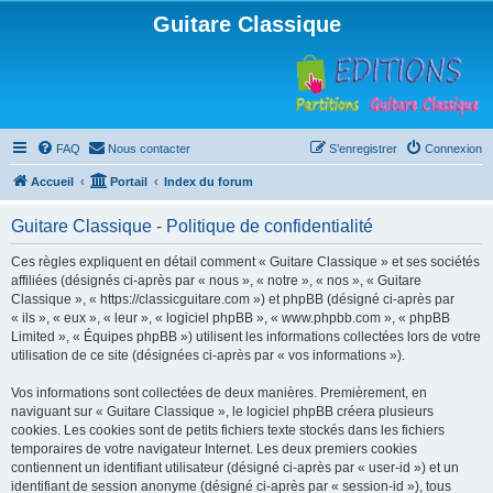
Guitare Classique
FAQ
Nous contacter
S’enregistrer
Connexion
Accueil
Portail
Index du forum
Guitare Classique - Politique de confidentialité
Ces règles expliquent en détail comment « Guitare Classique » et ses sociétés
affiliées (désignés ci-après par « nous », « notre », « nos », « Guitare
Classique », « https://classicguitare.com ») et phpBB (désigné ci-après par
« ils », « eux », « leur », « logiciel phpBB », « www.phpbb.com », « phpBB
Limited », « Équipes phpBB ») utilisent les informations collectées lors de votre
utilisation de ce site (désignées ci-après par « vos informations »).
Vos informations sont collectées de deux manières. Premièrement, en
naviguant sur « Guitare Classique », le logiciel phpBB créera plusieurs
cookies. Les cookies sont de petits fichiers texte stockés dans les fichiers
temporaires de votre navigateur Internet. Les deux premiers cookies
contiennent un identifiant utilisateur (désigné ci-après par « user-id ») et un
identifiant de session anonyme (désigné ci-après par « session-id »), tous