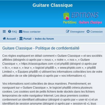
Guitare Classique
FAQ
Nous contacter
S’enregistrer
Connexion
Accueil
Portail
Index du forum
Guitare Classique - Politique de confidentialité
Ces règles expliquent en détail comment « Guitare Classique » et ses sociétés
affiliées (désignés ci-après par « nous », « notre », « nos », « Guitare
Classique », « https://classicguitare.com ») et phpBB (désigné ci-après par
« ils », « eux », « leur », « logiciel phpBB », « www.phpbb.com », « phpBB
Limited », « Équipes phpBB ») utilisent les informations collectées lors de votre
utilisation de ce site (désignées ci-après par « vos informations »).
Vos informations sont collectées de deux manières. Premièrement, en
naviguant sur « Guitare Classique », le logiciel phpBB créera plusieurs
cookies. Les cookies sont de petits fichiers texte stockés dans les fichiers
temporaires de votre navigateur Internet. Les deux premiers cookies
contiennent un identifiant utilisateur (désigné ci-après par « user-id ») et un
identifiant de session anonyme (désigné ci-après par « session-id »), tous