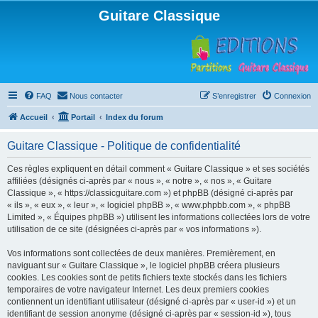
Guitare Classique
FAQ
Nous contacter
S’enregistrer
Connexion
Accueil
Portail
Index du forum
Guitare Classique - Politique de confidentialité
Ces règles expliquent en détail comment « Guitare Classique » et ses sociétés
affiliées (désignés ci-après par « nous », « notre », « nos », « Guitare
Classique », « https://classicguitare.com ») et phpBB (désigné ci-après par
« ils », « eux », « leur », « logiciel phpBB », « www.phpbb.com », « phpBB
Limited », « Équipes phpBB ») utilisent les informations collectées lors de votre
utilisation de ce site (désignées ci-après par « vos informations »).
Vos informations sont collectées de deux manières. Premièrement, en
naviguant sur « Guitare Classique », le logiciel phpBB créera plusieurs
cookies. Les cookies sont de petits fichiers texte stockés dans les fichiers
temporaires de votre navigateur Internet. Les deux premiers cookies
contiennent un identifiant utilisateur (désigné ci-après par « user-id ») et un
identifiant de session anonyme (désigné ci-après par « session-id »), tous