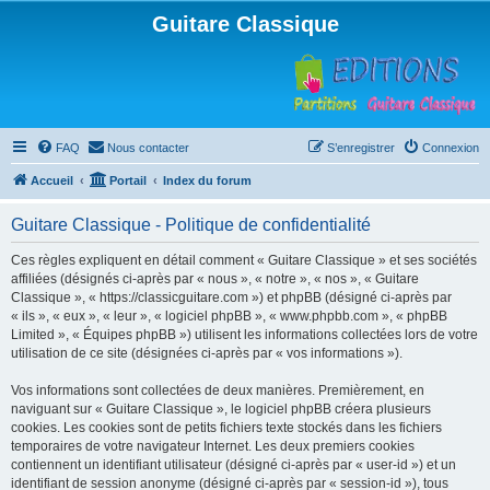
Guitare Classique
FAQ
Nous contacter
S’enregistrer
Connexion
Accueil
Portail
Index du forum
Guitare Classique - Politique de confidentialité
Ces règles expliquent en détail comment « Guitare Classique » et ses sociétés
affiliées (désignés ci-après par « nous », « notre », « nos », « Guitare
Classique », « https://classicguitare.com ») et phpBB (désigné ci-après par
« ils », « eux », « leur », « logiciel phpBB », « www.phpbb.com », « phpBB
Limited », « Équipes phpBB ») utilisent les informations collectées lors de votre
utilisation de ce site (désignées ci-après par « vos informations »).
Vos informations sont collectées de deux manières. Premièrement, en
naviguant sur « Guitare Classique », le logiciel phpBB créera plusieurs
cookies. Les cookies sont de petits fichiers texte stockés dans les fichiers
temporaires de votre navigateur Internet. Les deux premiers cookies
contiennent un identifiant utilisateur (désigné ci-après par « user-id ») et un
identifiant de session anonyme (désigné ci-après par « session-id »), tous