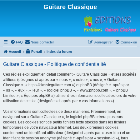
Guitare Classique
FAQ
Nous contacter
S’enregistrer
Connexion
Accueil
Portail
Index du forum
Guitare Classique - Politique de confidentialité
Ces règles expliquent en détail comment « Guitare Classique » et ses sociétés
affiliées (désignés ci-après par « nous », « notre », « nos », « Guitare
Classique », « https://classicguitare.com ») et phpBB (désigné ci-après par
« ils », « eux », « leur », « logiciel phpBB », « www.phpbb.com », « phpBB
Limited », « Équipes phpBB ») utilisent les informations collectées lors de votre
utilisation de ce site (désignées ci-après par « vos informations »).
Vos informations sont collectées de deux manières. Premièrement, en
naviguant sur « Guitare Classique », le logiciel phpBB créera plusieurs
cookies. Les cookies sont de petits fichiers texte stockés dans les fichiers
temporaires de votre navigateur Internet. Les deux premiers cookies
contiennent un identifiant utilisateur (désigné ci-après par « user-id ») et un
identifiant de session anonyme (désigné ci-après par « session-id »), tous