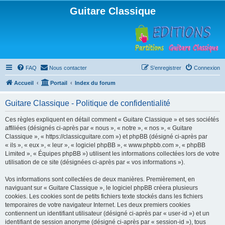
Guitare Classique
FAQ
Nous contacter
S’enregistrer
Connexion
Accueil
Portail
Index du forum
Guitare Classique - Politique de confidentialité
Ces règles expliquent en détail comment « Guitare Classique » et ses sociétés
affiliées (désignés ci-après par « nous », « notre », « nos », « Guitare
Classique », « https://classicguitare.com ») et phpBB (désigné ci-après par
« ils », « eux », « leur », « logiciel phpBB », « www.phpbb.com », « phpBB
Limited », « Équipes phpBB ») utilisent les informations collectées lors de votre
utilisation de ce site (désignées ci-après par « vos informations »).
Vos informations sont collectées de deux manières. Premièrement, en
naviguant sur « Guitare Classique », le logiciel phpBB créera plusieurs
cookies. Les cookies sont de petits fichiers texte stockés dans les fichiers
temporaires de votre navigateur Internet. Les deux premiers cookies
contiennent un identifiant utilisateur (désigné ci-après par « user-id ») et un
identifiant de session anonyme (désigné ci-après par « session-id »), tous