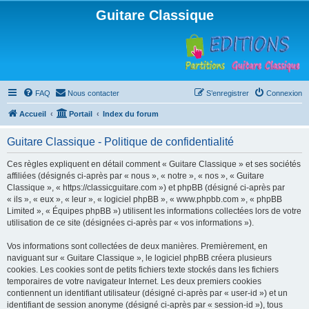
Guitare Classique
FAQ
Nous contacter
S’enregistrer
Connexion
Accueil
Portail
Index du forum
Guitare Classique - Politique de confidentialité
Ces règles expliquent en détail comment « Guitare Classique » et ses sociétés
affiliées (désignés ci-après par « nous », « notre », « nos », « Guitare
Classique », « https://classicguitare.com ») et phpBB (désigné ci-après par
« ils », « eux », « leur », « logiciel phpBB », « www.phpbb.com », « phpBB
Limited », « Équipes phpBB ») utilisent les informations collectées lors de votre
utilisation de ce site (désignées ci-après par « vos informations »).
Vos informations sont collectées de deux manières. Premièrement, en
naviguant sur « Guitare Classique », le logiciel phpBB créera plusieurs
cookies. Les cookies sont de petits fichiers texte stockés dans les fichiers
temporaires de votre navigateur Internet. Les deux premiers cookies
contiennent un identifiant utilisateur (désigné ci-après par « user-id ») et un
identifiant de session anonyme (désigné ci-après par « session-id »), tous