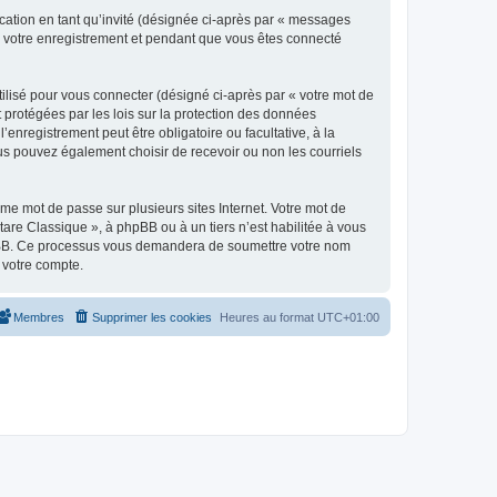
ication en tant qu’invité (désignée ci-après par « messages
ès votre enregistrement et pendant que vous êtes connecté
ilisé pour vous connecter (désigné ci-après par « votre mot de
t protégées par les lois sur la protection des données
enregistrement peut être obligatoire ou facultative, à la
us pouvez également choisir de recevoir ou non les courriels
e mot de passe sur plusieurs sites Internet. Votre mot de
are Classique », à phpBB ou à un tiers n’est habilitée à vous
 phpBB. Ce processus vous demandera de soumettre votre nom
 votre compte.
Membres
Supprimer les cookies
Heures au format
UTC+01:00