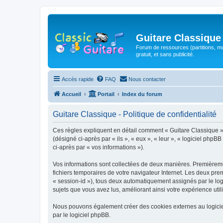
Guitare Classique
Forum de ressources (partitions, mu
gratuit, et sans publicité.
Accès rapide
FAQ
Nous contacter
Accueil
Portail
Index du forum
Guitare Classique - Politique de confidentialité
Ces règles expliquent en détail comment « Guitare Classique » et
(désigné ci-après par « ils », « eux », « leur », « logiciel php
ci-après par « vos informations »).
Vos informations sont collectées de deux manières. Premièrement
fichiers temporaires de votre navigateur Internet. Les deux prem
« session-id »), tous deux automatiquement assignés par le logi
sujets que vous avez lus, améliorant ainsi votre expérience utili
Nous pouvons également créer des cookies externes au logicie
par le logiciel phpBB.