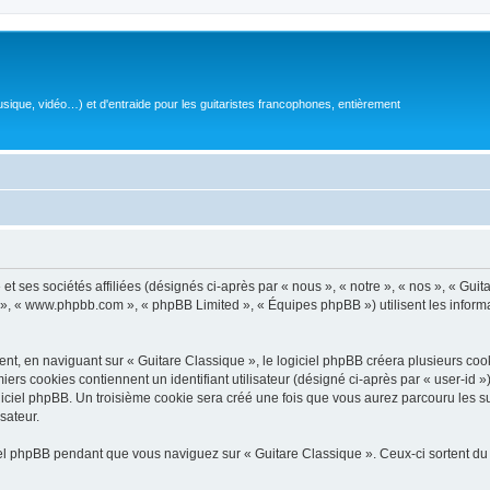
sique, vidéo…) et d'entraide pour les guitaristes francophones, entièrement
 ses sociétés affiliées (désignés ci-après par « nous », « notre », « nos », « Guit
BB », « www.phpbb.com », « phpBB Limited », « Équipes phpBB ») utilisent les informat
, en naviguant sur « Guitare Classique », le logiciel phpBB créera plusieurs cookie
iers cookies contiennent un identifiant utilisateur (désigné ci-après par « user-id 
ciel phpBB. Un troisième cookie sera créé une fois que vous aurez parcouru les suj
sateur.
l phpBB pendant que vous naviguez sur « Guitare Classique ». Ceux-ci sortent du