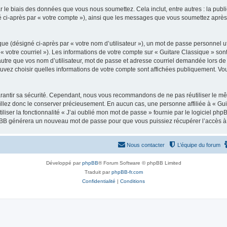
 le biais des données que vous nous soumettez. Cela inclut, entre autres : la publ
gné ci-après par « votre compte »), ainsi que les messages que vous soumettez apr
ue (désigné ci-après par « votre nom d’utilisateur »), un mot de passe personnel ut
 « votre courriel »). Les informations de votre compte sur « Guitare Classique » son
tre que vos nom d’utilisateur, mot de passe et adresse courriel demandée lors de l’
ouvez choisir quelles informations de votre compte sont affichées publiquement. Vo
rantir sa sécurité. Cependant, nous vous recommandons de ne pas réutiliser le mêm
illez donc le conserver précieusement. En aucun cas, une personne affiliée à « Guit
iliser la fonctionnalité « J’ai oublié mon mot de passe » fournie par le logiciel
l phpBB générera un nouveau mot de passe pour que vous puissiez récupérer l’accès à
Nous contacter
L’équipe du forum
Développé par
phpBB
® Forum Software © phpBB Limited
Traduit par
phpBB-fr.com
Confidentialité
|
Conditions