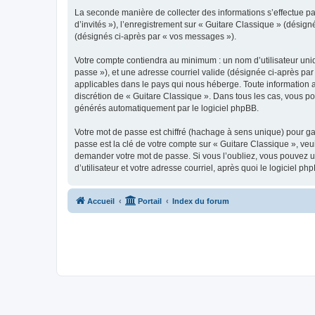
La seconde manière de collecter des informations s’effectue par
d’invités »), l’enregistrement sur « Guitare Classique » (dési
(désignés ci-après par « vos messages »).
Votre compte contiendra au minimum : un nom d’utilisateur uniq
passe »), et une adresse courriel valide (désignée ci-après par
applicables dans le pays qui nous héberge. Toute information au
discrétion de « Guitare Classique ». Dans tous les cas, vous p
générés automatiquement par le logiciel phpBB.
Votre mot de passe est chiffré (hachage à sens unique) pour ga
passe est la clé de votre compte sur « Guitare Classique », veu
demander votre mot de passe. Si vous l’oubliez, vous pouvez ut
d’utilisateur et votre adresse courriel, après quoi le logicie
Accueil
Portail
Index du forum