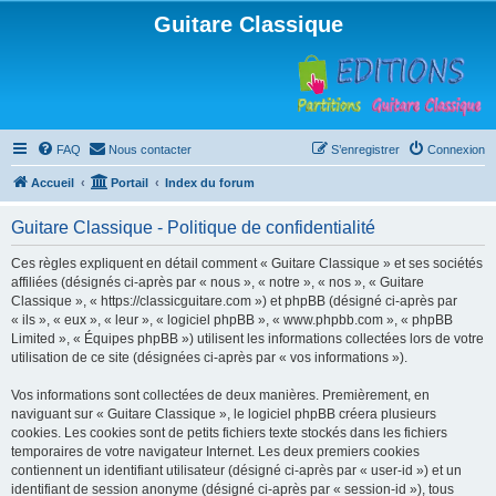
Guitare Classique
FAQ
Nous contacter
S’enregistrer
Connexion
Accueil
Portail
Index du forum
Guitare Classique - Politique de confidentialité
Ces règles expliquent en détail comment « Guitare Classique » et ses sociétés
affiliées (désignés ci-après par « nous », « notre », « nos », « Guitare
Classique », « https://classicguitare.com ») et phpBB (désigné ci-après par
« ils », « eux », « leur », « logiciel phpBB », « www.phpbb.com », « phpBB
Limited », « Équipes phpBB ») utilisent les informations collectées lors de votre
utilisation de ce site (désignées ci-après par « vos informations »).
Vos informations sont collectées de deux manières. Premièrement, en
naviguant sur « Guitare Classique », le logiciel phpBB créera plusieurs
cookies. Les cookies sont de petits fichiers texte stockés dans les fichiers
temporaires de votre navigateur Internet. Les deux premiers cookies
contiennent un identifiant utilisateur (désigné ci-après par « user-id ») et un
identifiant de session anonyme (désigné ci-après par « session-id »), tous