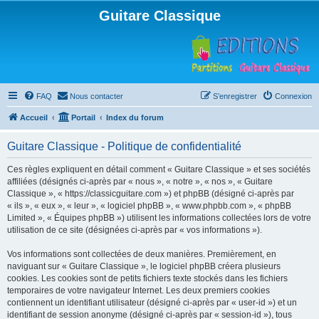
Guitare Classique
FAQ
Nous contacter
S’enregistrer
Connexion
Accueil
Portail
Index du forum
Guitare Classique - Politique de confidentialité
Ces règles expliquent en détail comment « Guitare Classique » et ses sociétés
affiliées (désignés ci-après par « nous », « notre », « nos », « Guitare
Classique », « https://classicguitare.com ») et phpBB (désigné ci-après par
« ils », « eux », « leur », « logiciel phpBB », « www.phpbb.com », « phpBB
Limited », « Équipes phpBB ») utilisent les informations collectées lors de votre
utilisation de ce site (désignées ci-après par « vos informations »).
Vos informations sont collectées de deux manières. Premièrement, en
naviguant sur « Guitare Classique », le logiciel phpBB créera plusieurs
cookies. Les cookies sont de petits fichiers texte stockés dans les fichiers
temporaires de votre navigateur Internet. Les deux premiers cookies
contiennent un identifiant utilisateur (désigné ci-après par « user-id ») et un
identifiant de session anonyme (désigné ci-après par « session-id »), tous