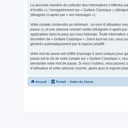
La seconde manière de collecter des informations s’effectue par
d’invités »), l’enregistrement sur « Guitare Classique » (dési
(désignés ci-après par « vos messages »).
Votre compte contiendra au minimum : un nom d’utilisateur uniq
passe »), et une adresse courriel valide (désignée ci-après par
applicables dans le pays qui nous héberge. Toute information au
discrétion de « Guitare Classique ». Dans tous les cas, vous p
générés automatiquement par le logiciel phpBB.
Votre mot de passe est chiffré (hachage à sens unique) pour ga
passe est la clé de votre compte sur « Guitare Classique », veu
demander votre mot de passe. Si vous l’oubliez, vous pouvez ut
d’utilisateur et votre adresse courriel, après quoi le logicie
Accueil
Portail
Index du forum