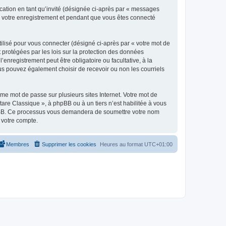
ication en tant qu’invité (désignée ci-après par « messages
ès votre enregistrement et pendant que vous êtes connecté
ilisé pour vous connecter (désigné ci-après par « votre mot de
t protégées par les lois sur la protection des données
enregistrement peut être obligatoire ou facultative, à la
us pouvez également choisir de recevoir ou non les courriels
e mot de passe sur plusieurs sites Internet. Votre mot de
are Classique », à phpBB ou à un tiers n’est habilitée à vous
 phpBB. Ce processus vous demandera de soumettre votre nom
 votre compte.
Membres
Supprimer les cookies
Heures au format
UTC+01:00