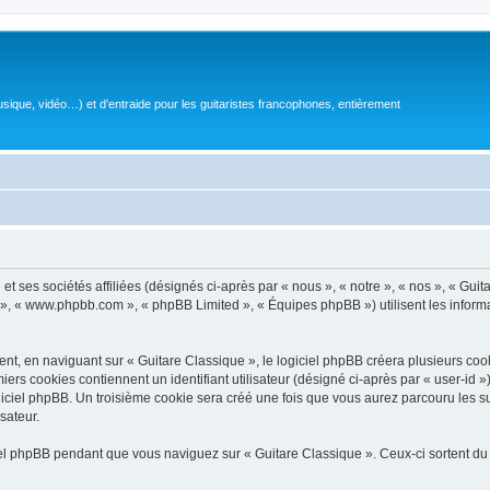
sique, vidéo…) et d'entraide pour les guitaristes francophones, entièrement
 ses sociétés affiliées (désignés ci-après par « nous », « notre », « nos », « Guit
BB », « www.phpbb.com », « phpBB Limited », « Équipes phpBB ») utilisent les informat
, en naviguant sur « Guitare Classique », le logiciel phpBB créera plusieurs cookie
iers cookies contiennent un identifiant utilisateur (désigné ci-après par « user-id 
ciel phpBB. Un troisième cookie sera créé une fois que vous aurez parcouru les suj
sateur.
l phpBB pendant que vous naviguez sur « Guitare Classique ». Ceux-ci sortent du