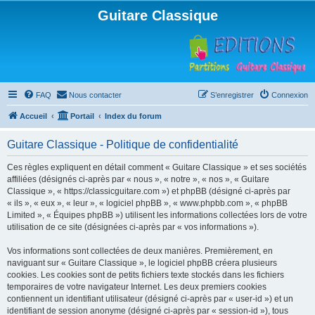
Guitare Classique
FAQ
Nous contacter
S’enregistrer
Connexion
Accueil
Portail
Index du forum
Guitare Classique - Politique de confidentialité
Ces règles expliquent en détail comment « Guitare Classique » et ses sociétés
affiliées (désignés ci-après par « nous », « notre », « nos », « Guitare
Classique », « https://classicguitare.com ») et phpBB (désigné ci-après par
« ils », « eux », « leur », « logiciel phpBB », « www.phpbb.com », « phpBB
Limited », « Équipes phpBB ») utilisent les informations collectées lors de votre
utilisation de ce site (désignées ci-après par « vos informations »).
Vos informations sont collectées de deux manières. Premièrement, en
naviguant sur « Guitare Classique », le logiciel phpBB créera plusieurs
cookies. Les cookies sont de petits fichiers texte stockés dans les fichiers
temporaires de votre navigateur Internet. Les deux premiers cookies
contiennent un identifiant utilisateur (désigné ci-après par « user-id ») et un
identifiant de session anonyme (désigné ci-après par « session-id »), tous