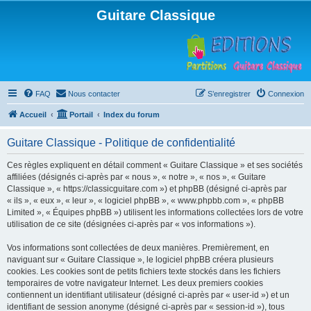
Guitare Classique
FAQ
Nous contacter
S’enregistrer
Connexion
Accueil
Portail
Index du forum
Guitare Classique - Politique de confidentialité
Ces règles expliquent en détail comment « Guitare Classique » et ses sociétés
affiliées (désignés ci-après par « nous », « notre », « nos », « Guitare
Classique », « https://classicguitare.com ») et phpBB (désigné ci-après par
« ils », « eux », « leur », « logiciel phpBB », « www.phpbb.com », « phpBB
Limited », « Équipes phpBB ») utilisent les informations collectées lors de votre
utilisation de ce site (désignées ci-après par « vos informations »).
Vos informations sont collectées de deux manières. Premièrement, en
naviguant sur « Guitare Classique », le logiciel phpBB créera plusieurs
cookies. Les cookies sont de petits fichiers texte stockés dans les fichiers
temporaires de votre navigateur Internet. Les deux premiers cookies
contiennent un identifiant utilisateur (désigné ci-après par « user-id ») et un
identifiant de session anonyme (désigné ci-après par « session-id »), tous