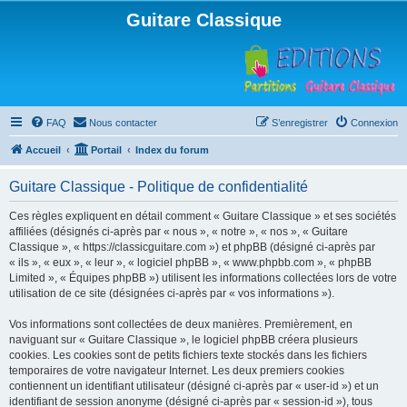
Guitare Classique
FAQ
Nous contacter
S’enregistrer
Connexion
Accueil
Portail
Index du forum
Guitare Classique - Politique de confidentialité
Ces règles expliquent en détail comment « Guitare Classique » et ses sociétés
affiliées (désignés ci-après par « nous », « notre », « nos », « Guitare
Classique », « https://classicguitare.com ») et phpBB (désigné ci-après par
« ils », « eux », « leur », « logiciel phpBB », « www.phpbb.com », « phpBB
Limited », « Équipes phpBB ») utilisent les informations collectées lors de votre
utilisation de ce site (désignées ci-après par « vos informations »).
Vos informations sont collectées de deux manières. Premièrement, en
naviguant sur « Guitare Classique », le logiciel phpBB créera plusieurs
cookies. Les cookies sont de petits fichiers texte stockés dans les fichiers
temporaires de votre navigateur Internet. Les deux premiers cookies
contiennent un identifiant utilisateur (désigné ci-après par « user-id ») et un
identifiant de session anonyme (désigné ci-après par « session-id »), tous