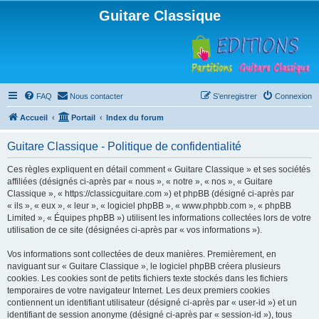
Guitare Classique
FAQ
Nous contacter
S’enregistrer
Connexion
Accueil
Portail
Index du forum
Guitare Classique - Politique de confidentialité
Ces règles expliquent en détail comment « Guitare Classique » et ses sociétés
affiliées (désignés ci-après par « nous », « notre », « nos », « Guitare
Classique », « https://classicguitare.com ») et phpBB (désigné ci-après par
« ils », « eux », « leur », « logiciel phpBB », « www.phpbb.com », « phpBB
Limited », « Équipes phpBB ») utilisent les informations collectées lors de votre
utilisation de ce site (désignées ci-après par « vos informations »).
Vos informations sont collectées de deux manières. Premièrement, en
naviguant sur « Guitare Classique », le logiciel phpBB créera plusieurs
cookies. Les cookies sont de petits fichiers texte stockés dans les fichiers
temporaires de votre navigateur Internet. Les deux premiers cookies
contiennent un identifiant utilisateur (désigné ci-après par « user-id ») et un
identifiant de session anonyme (désigné ci-après par « session-id »), tous