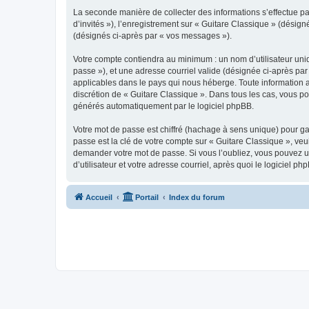
La seconde manière de collecter des informations s’effectue par
d’invités »), l’enregistrement sur « Guitare Classique » (dési
(désignés ci-après par « vos messages »).
Votre compte contiendra au minimum : un nom d’utilisateur uniq
passe »), et une adresse courriel valide (désignée ci-après par
applicables dans le pays qui nous héberge. Toute information au
discrétion de « Guitare Classique ». Dans tous les cas, vous p
générés automatiquement par le logiciel phpBB.
Votre mot de passe est chiffré (hachage à sens unique) pour ga
passe est la clé de votre compte sur « Guitare Classique », veu
demander votre mot de passe. Si vous l’oubliez, vous pouvez ut
d’utilisateur et votre adresse courriel, après quoi le logicie
Accueil
Portail
Index du forum