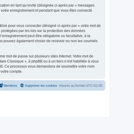
ication en tant qu’invité (désignée ci-après par « messages
ès votre enregistrement et pendant que vous êtes connecté
ilisé pour vous connecter (désigné ci-après par « votre mot de
t protégées par les lois sur la protection des données
enregistrement peut être obligatoire ou facultative, à la
us pouvez également choisir de recevoir ou non les courriels
e mot de passe sur plusieurs sites Internet. Votre mot de
are Classique », à phpBB ou à un tiers n’est habilitée à vous
 phpBB. Ce processus vous demandera de soumettre votre nom
 votre compte.
Membres
Supprimer les cookies
Heures au format
UTC+01:00