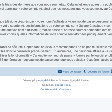
 le biais des données que vous nous soumettez. Cela inclut, entre autres : la publ
gné ci-après par « votre compte »), ainsi que les messages que vous soumettez apr
ue (désigné ci-après par « votre nom d’utilisateur »), un mot de passe personnel ut
 « votre courriel »). Les informations de votre compte sur « Guitare Classique » son
tre que vos nom d’utilisateur, mot de passe et adresse courriel demandée lors de l’
ouvez choisir quelles informations de votre compte sont affichées publiquement. Vo
rantir sa sécurité. Cependant, nous vous recommandons de ne pas réutiliser le mêm
illez donc le conserver précieusement. En aucun cas, une personne affiliée à « Guit
iliser la fonctionnalité « J’ai oublié mon mot de passe » fournie par le logiciel
l phpBB générera un nouveau mot de passe pour que vous puissiez récupérer l’accès à
Nous contacter
L’équipe du forum
Développé par
phpBB
® Forum Software © phpBB Limited
Traduit par
phpBB-fr.com
Confidentialité
|
Conditions