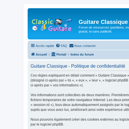
Guitare Classique
Forum de ressources (partitions, mu
gratuit, et sans publicité.
Accès rapide
FAQ
Nous contacter
Accueil
Portail
Index du forum
Guitare Classique - Politique de confidentialité
Ces règles expliquent en détail comment « Guitare Classique » et
(désigné ci-après par « ils », « eux », « leur », « logiciel php
ci-après par « vos informations »).
Vos informations sont collectées de deux manières. Premièrement
fichiers temporaires de votre navigateur Internet. Les deux prem
« session-id »), tous deux automatiquement assignés par le logi
sujets que vous avez lus, améliorant ainsi votre expérience utili
Nous pouvons également créer des cookies externes au logicie
par le logiciel phpBB.