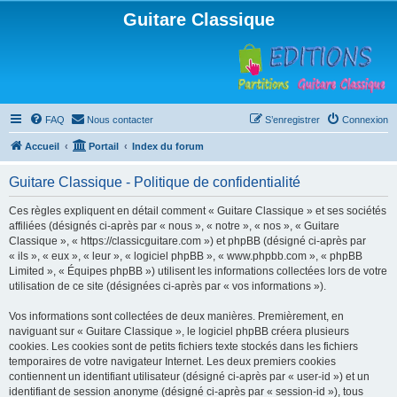
Guitare Classique
FAQ
Nous contacter
S’enregistrer
Connexion
Accueil
Portail
Index du forum
Guitare Classique - Politique de confidentialité
Ces règles expliquent en détail comment « Guitare Classique » et ses sociétés
affiliées (désignés ci-après par « nous », « notre », « nos », « Guitare
Classique », « https://classicguitare.com ») et phpBB (désigné ci-après par
« ils », « eux », « leur », « logiciel phpBB », « www.phpbb.com », « phpBB
Limited », « Équipes phpBB ») utilisent les informations collectées lors de votre
utilisation de ce site (désignées ci-après par « vos informations »).
Vos informations sont collectées de deux manières. Premièrement, en
naviguant sur « Guitare Classique », le logiciel phpBB créera plusieurs
cookies. Les cookies sont de petits fichiers texte stockés dans les fichiers
temporaires de votre navigateur Internet. Les deux premiers cookies
contiennent un identifiant utilisateur (désigné ci-après par « user-id ») et un
identifiant de session anonyme (désigné ci-après par « session-id »), tous