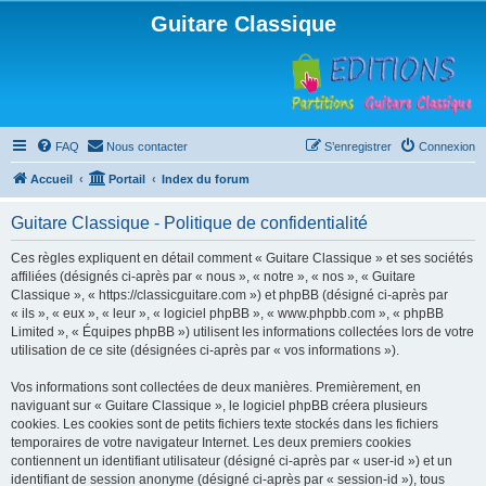
Guitare Classique
FAQ
Nous contacter
S’enregistrer
Connexion
Accueil
Portail
Index du forum
Guitare Classique - Politique de confidentialité
Ces règles expliquent en détail comment « Guitare Classique » et ses sociétés
affiliées (désignés ci-après par « nous », « notre », « nos », « Guitare
Classique », « https://classicguitare.com ») et phpBB (désigné ci-après par
« ils », « eux », « leur », « logiciel phpBB », « www.phpbb.com », « phpBB
Limited », « Équipes phpBB ») utilisent les informations collectées lors de votre
utilisation de ce site (désignées ci-après par « vos informations »).
Vos informations sont collectées de deux manières. Premièrement, en
naviguant sur « Guitare Classique », le logiciel phpBB créera plusieurs
cookies. Les cookies sont de petits fichiers texte stockés dans les fichiers
temporaires de votre navigateur Internet. Les deux premiers cookies
contiennent un identifiant utilisateur (désigné ci-après par « user-id ») et un
identifiant de session anonyme (désigné ci-après par « session-id »), tous