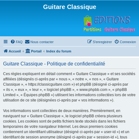
Guitare Classique
FAQ
Nous contacter
S’enregistrer
Connexion
Accueil
Portail
Index du forum
Guitare Classique - Politique de confidentialité
Ces règles expliquent en détail comment « Guitare Classique » et ses sociétés
affiliées (désignés ci-après par « nous », « notre », « nos », « Guitare
Classique », « https://classicguitare.com ») et phpBB (désigné ci-après par
« ils », « eux », « leur », « logiciel phpBB », « www.phpbb.com », « phpBB
Limited », « Équipes phpBB ») utilisent les informations collectées lors de votre
utilisation de ce site (désignées ci-après par « vos informations »).
Vos informations sont collectées de deux manières. Premièrement, en
naviguant sur « Guitare Classique », le logiciel phpBB créera plusieurs
cookies. Les cookies sont de petits fichiers texte stockés dans les fichiers
temporaires de votre navigateur Internet. Les deux premiers cookies
contiennent un identifiant utilisateur (désigné ci-après par « user-id ») et un
identifiant de session anonyme (désigné ci-après par « session-id »), tous