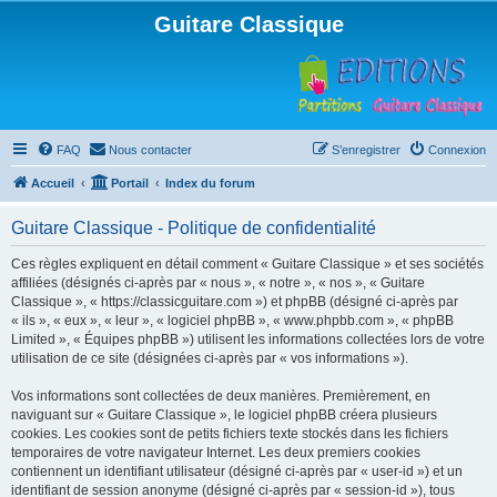
Guitare Classique
FAQ
Nous contacter
S’enregistrer
Connexion
Accueil
Portail
Index du forum
Guitare Classique - Politique de confidentialité
Ces règles expliquent en détail comment « Guitare Classique » et ses sociétés
affiliées (désignés ci-après par « nous », « notre », « nos », « Guitare
Classique », « https://classicguitare.com ») et phpBB (désigné ci-après par
« ils », « eux », « leur », « logiciel phpBB », « www.phpbb.com », « phpBB
Limited », « Équipes phpBB ») utilisent les informations collectées lors de votre
utilisation de ce site (désignées ci-après par « vos informations »).
Vos informations sont collectées de deux manières. Premièrement, en
naviguant sur « Guitare Classique », le logiciel phpBB créera plusieurs
cookies. Les cookies sont de petits fichiers texte stockés dans les fichiers
temporaires de votre navigateur Internet. Les deux premiers cookies
contiennent un identifiant utilisateur (désigné ci-après par « user-id ») et un
identifiant de session anonyme (désigné ci-après par « session-id »), tous