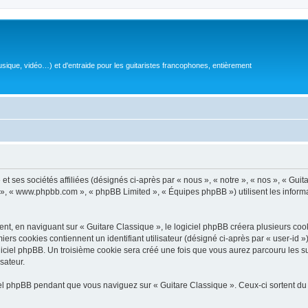
sique, vidéo…) et d'entraide pour les guitaristes francophones, entièrement
 ses sociétés affiliées (désignés ci-après par « nous », « notre », « nos », « Guit
BB », « www.phpbb.com », « phpBB Limited », « Équipes phpBB ») utilisent les informat
, en naviguant sur « Guitare Classique », le logiciel phpBB créera plusieurs cookie
iers cookies contiennent un identifiant utilisateur (désigné ci-après par « user-id 
ciel phpBB. Un troisième cookie sera créé une fois que vous aurez parcouru les suj
sateur.
l phpBB pendant que vous naviguez sur « Guitare Classique ». Ceux-ci sortent du