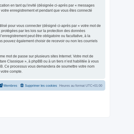
ication en tant qu’invité (désignée ci-après par « messages
ès votre enregistrement et pendant que vous êtes connecté
ilisé pour vous connecter (désigné ci-après par « votre mot de
t protégées par les lois sur la protection des données
enregistrement peut être obligatoire ou facultative, à la
us pouvez également choisir de recevoir ou non les courriels
e mot de passe sur plusieurs sites Internet. Votre mot de
are Classique », à phpBB ou à un tiers n’est habilitée à vous
 phpBB. Ce processus vous demandera de soumettre votre nom
 votre compte.
Membres
Supprimer les cookies
Heures au format
UTC+01:00