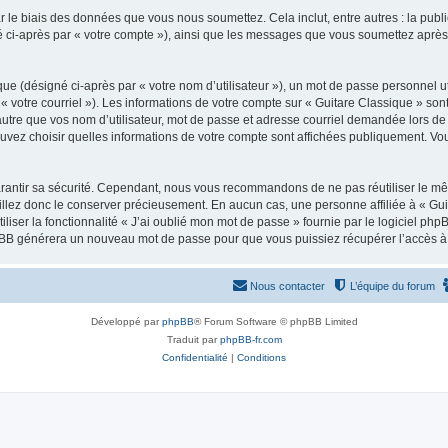
 le biais des données que vous nous soumettez. Cela inclut, entre autres : la publ
gné ci-après par « votre compte »), ainsi que les messages que vous soumettez apr
ue (désigné ci-après par « votre nom d’utilisateur »), un mot de passe personnel ut
 « votre courriel »). Les informations de votre compte sur « Guitare Classique » son
tre que vos nom d’utilisateur, mot de passe et adresse courriel demandée lors de l’
ouvez choisir quelles informations de votre compte sont affichées publiquement. Vo
rantir sa sécurité. Cependant, nous vous recommandons de ne pas réutiliser le mêm
illez donc le conserver précieusement. En aucun cas, une personne affiliée à « Guit
iliser la fonctionnalité « J’ai oublié mon mot de passe » fournie par le logiciel
l phpBB générera un nouveau mot de passe pour que vous puissiez récupérer l’accès à
Nous contacter
L’équipe du forum
Développé par
phpBB
® Forum Software © phpBB Limited
Traduit par
phpBB-fr.com
Confidentialité
|
Conditions