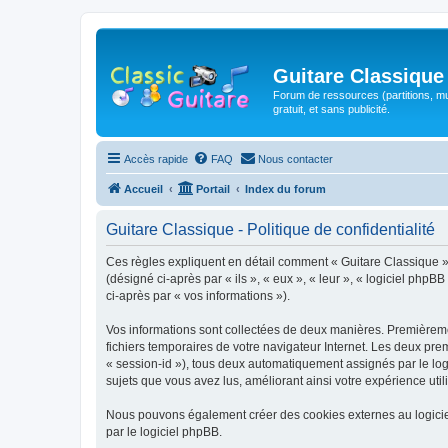
Guitare Classique
Forum de ressources (partitions, mu
gratuit, et sans publicité.
Accès rapide
FAQ
Nous contacter
Accueil
Portail
Index du forum
Guitare Classique - Politique de confidentialité
Ces règles expliquent en détail comment « Guitare Classique » et
(désigné ci-après par « ils », « eux », « leur », « logiciel php
ci-après par « vos informations »).
Vos informations sont collectées de deux manières. Premièrement
fichiers temporaires de votre navigateur Internet. Les deux prem
« session-id »), tous deux automatiquement assignés par le logi
sujets que vous avez lus, améliorant ainsi votre expérience utili
Nous pouvons également créer des cookies externes au logicie
par le logiciel phpBB.