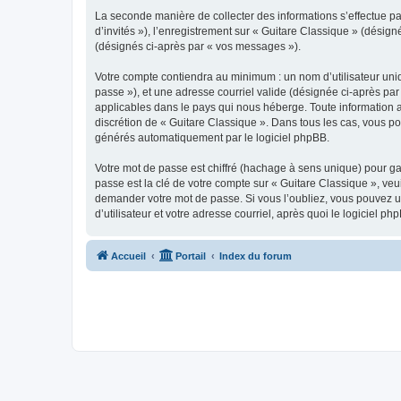
La seconde manière de collecter des informations s’effectue par
d’invités »), l’enregistrement sur « Guitare Classique » (dési
(désignés ci-après par « vos messages »).
Votre compte contiendra au minimum : un nom d’utilisateur uniq
passe »), et une adresse courriel valide (désignée ci-après par
applicables dans le pays qui nous héberge. Toute information au
discrétion de « Guitare Classique ». Dans tous les cas, vous p
générés automatiquement par le logiciel phpBB.
Votre mot de passe est chiffré (hachage à sens unique) pour ga
passe est la clé de votre compte sur « Guitare Classique », veu
demander votre mot de passe. Si vous l’oubliez, vous pouvez ut
d’utilisateur et votre adresse courriel, après quoi le logicie
Accueil
Portail
Index du forum