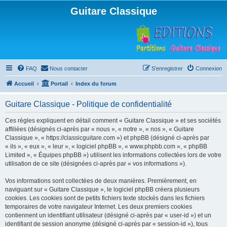
Guitare Classique
FAQ
Nous contacter
S’enregistrer
Connexion
Accueil
Portail
Index du forum
Guitare Classique - Politique de confidentialité
Ces règles expliquent en détail comment « Guitare Classique » et ses sociétés
affiliées (désignés ci-après par « nous », « notre », « nos », « Guitare
Classique », « https://classicguitare.com ») et phpBB (désigné ci-après par
« ils », « eux », « leur », « logiciel phpBB », « www.phpbb.com », « phpBB
Limited », « Équipes phpBB ») utilisent les informations collectées lors de votre
utilisation de ce site (désignées ci-après par « vos informations »).
Vos informations sont collectées de deux manières. Premièrement, en
naviguant sur « Guitare Classique », le logiciel phpBB créera plusieurs
cookies. Les cookies sont de petits fichiers texte stockés dans les fichiers
temporaires de votre navigateur Internet. Les deux premiers cookies
contiennent un identifiant utilisateur (désigné ci-après par « user-id ») et un
identifiant de session anonyme (désigné ci-après par « session-id »), tous