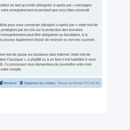
ication en tant qu’invité (désignée ci-après par « messages
ès votre enregistrement et pendant que vous êtes connecté
ilisé pour vous connecter (désigné ci-après par « votre mot de
t protégées par les lois sur la protection des données
enregistrement peut être obligatoire ou facultative, à la
us pouvez également choisir de recevoir ou non les courriels
e mot de passe sur plusieurs sites Internet. Votre mot de
are Classique », à phpBB ou à un tiers n’est habilitée à vous
 phpBB. Ce processus vous demandera de soumettre votre nom
 votre compte.
Membres
Supprimer les cookies
Heures au format
UTC+01:00