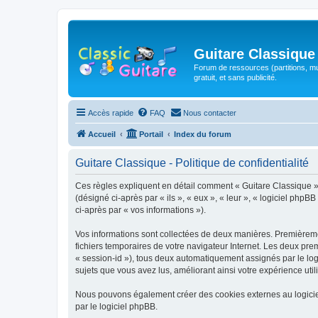
Guitare Classique
Forum de ressources (partitions, mu
gratuit, et sans publicité.
Accès rapide
FAQ
Nous contacter
Accueil
Portail
Index du forum
Guitare Classique - Politique de confidentialité
Ces règles expliquent en détail comment « Guitare Classique » et
(désigné ci-après par « ils », « eux », « leur », « logiciel php
ci-après par « vos informations »).
Vos informations sont collectées de deux manières. Premièrement
fichiers temporaires de votre navigateur Internet. Les deux prem
« session-id »), tous deux automatiquement assignés par le logi
sujets que vous avez lus, améliorant ainsi votre expérience utili
Nous pouvons également créer des cookies externes au logicie
par le logiciel phpBB.