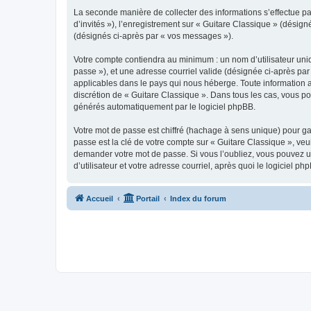
La seconde manière de collecter des informations s’effectue par
d’invités »), l’enregistrement sur « Guitare Classique » (dési
(désignés ci-après par « vos messages »).
Votre compte contiendra au minimum : un nom d’utilisateur uniq
passe »), et une adresse courriel valide (désignée ci-après par
applicables dans le pays qui nous héberge. Toute information au
discrétion de « Guitare Classique ». Dans tous les cas, vous p
générés automatiquement par le logiciel phpBB.
Votre mot de passe est chiffré (hachage à sens unique) pour ga
passe est la clé de votre compte sur « Guitare Classique », veu
demander votre mot de passe. Si vous l’oubliez, vous pouvez ut
d’utilisateur et votre adresse courriel, après quoi le logicie
Accueil
Portail
Index du forum