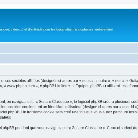
sique, vidéo…) et d'entraide pour les guitaristes francophones, entièrement
 ses sociétés affiliées (désignés ci-après par « nous », « notre », « nos », « Guit
BB », « www.phpbb.com », « phpBB Limited », « Équipes phpBB ») utilisent les informat
, en naviguant sur « Guitare Classique », le logiciel phpBB créera plusieurs cookie
iers cookies contiennent un identifiant utilisateur (désigné ci-après par « user-id 
ciel phpBB. Un troisième cookie sera créé une fois que vous aurez parcouru les suj
sateur.
l phpBB pendant que vous naviguez sur « Guitare Classique ». Ceux-ci sortent du