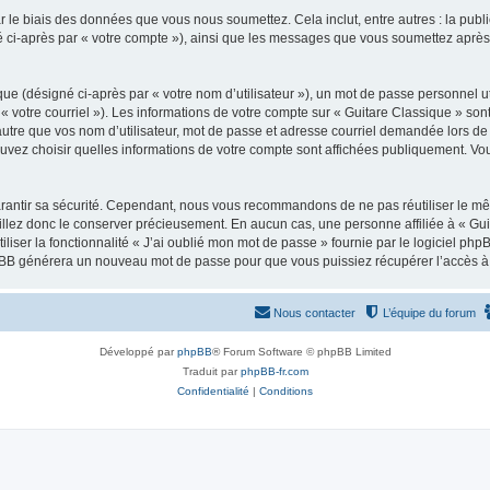
 le biais des données que vous nous soumettez. Cela inclut, entre autres : la publ
gné ci-après par « votre compte »), ainsi que les messages que vous soumettez apr
ue (désigné ci-après par « votre nom d’utilisateur »), un mot de passe personnel ut
 « votre courriel »). Les informations de votre compte sur « Guitare Classique » son
tre que vos nom d’utilisateur, mot de passe et adresse courriel demandée lors de l’
ouvez choisir quelles informations de votre compte sont affichées publiquement. Vo
rantir sa sécurité. Cependant, nous vous recommandons de ne pas réutiliser le mêm
illez donc le conserver précieusement. En aucun cas, une personne affiliée à « Guit
iliser la fonctionnalité « J’ai oublié mon mot de passe » fournie par le logiciel
l phpBB générera un nouveau mot de passe pour que vous puissiez récupérer l’accès à
Nous contacter
L’équipe du forum
Développé par
phpBB
® Forum Software © phpBB Limited
Traduit par
phpBB-fr.com
Confidentialité
|
Conditions