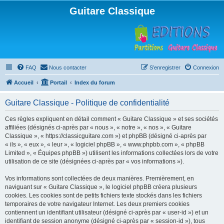
Guitare Classique
FAQ
Nous contacter
S’enregistrer
Connexion
Accueil
Portail
Index du forum
Guitare Classique - Politique de confidentialité
Ces règles expliquent en détail comment « Guitare Classique » et ses sociétés
affiliées (désignés ci-après par « nous », « notre », « nos », « Guitare
Classique », « https://classicguitare.com ») et phpBB (désigné ci-après par
« ils », « eux », « leur », « logiciel phpBB », « www.phpbb.com », « phpBB
Limited », « Équipes phpBB ») utilisent les informations collectées lors de votre
utilisation de ce site (désignées ci-après par « vos informations »).
Vos informations sont collectées de deux manières. Premièrement, en
naviguant sur « Guitare Classique », le logiciel phpBB créera plusieurs
cookies. Les cookies sont de petits fichiers texte stockés dans les fichiers
temporaires de votre navigateur Internet. Les deux premiers cookies
contiennent un identifiant utilisateur (désigné ci-après par « user-id ») et un
identifiant de session anonyme (désigné ci-après par « session-id »), tous