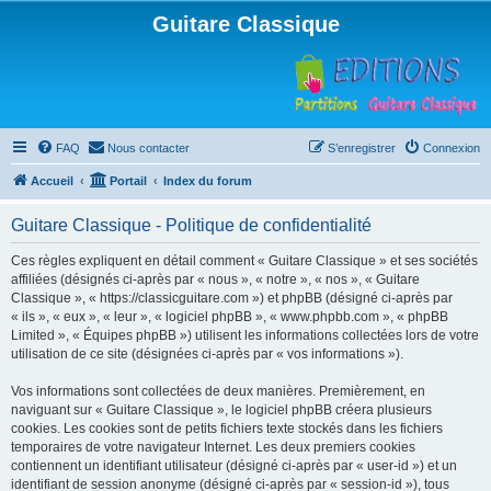
Guitare Classique
FAQ
Nous contacter
S’enregistrer
Connexion
Accueil
Portail
Index du forum
Guitare Classique - Politique de confidentialité
Ces règles expliquent en détail comment « Guitare Classique » et ses sociétés
affiliées (désignés ci-après par « nous », « notre », « nos », « Guitare
Classique », « https://classicguitare.com ») et phpBB (désigné ci-après par
« ils », « eux », « leur », « logiciel phpBB », « www.phpbb.com », « phpBB
Limited », « Équipes phpBB ») utilisent les informations collectées lors de votre
utilisation de ce site (désignées ci-après par « vos informations »).
Vos informations sont collectées de deux manières. Premièrement, en
naviguant sur « Guitare Classique », le logiciel phpBB créera plusieurs
cookies. Les cookies sont de petits fichiers texte stockés dans les fichiers
temporaires de votre navigateur Internet. Les deux premiers cookies
contiennent un identifiant utilisateur (désigné ci-après par « user-id ») et un
identifiant de session anonyme (désigné ci-après par « session-id »), tous