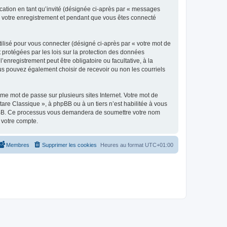
ication en tant qu’invité (désignée ci-après par « messages
ès votre enregistrement et pendant que vous êtes connecté
ilisé pour vous connecter (désigné ci-après par « votre mot de
t protégées par les lois sur la protection des données
enregistrement peut être obligatoire ou facultative, à la
us pouvez également choisir de recevoir ou non les courriels
e mot de passe sur plusieurs sites Internet. Votre mot de
are Classique », à phpBB ou à un tiers n’est habilitée à vous
 phpBB. Ce processus vous demandera de soumettre votre nom
 votre compte.
Membres
Supprimer les cookies
Heures au format
UTC+01:00