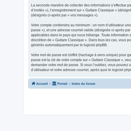
La seconde manière de collecter des informations s’effectue par
d’invités »), l’enregistrement sur « Guitare Classique » (dési
(désignés ci-après par « vos messages »).
Votre compte contiendra au minimum : un nom d’utilisateur uniq
passe »), et une adresse courriel valide (désignée ci-après par
applicables dans le pays qui nous héberge. Toute information au
discrétion de « Guitare Classique ». Dans tous les cas, vous p
générés automatiquement par le logiciel phpBB.
Votre mot de passe est chiffré (hachage à sens unique) pour ga
passe est la clé de votre compte sur « Guitare Classique », veu
demander votre mot de passe. Si vous l’oubliez, vous pouvez ut
d’utilisateur et votre adresse courriel, après quoi le logicie
Accueil
Portail
Index du forum