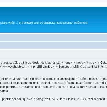
sique, vidéo…) et d'entraide pour les guitaristes francophones, entièrement
 ses sociétés affiliées (désignés ci-après par « nous », « notre », « nos », « Guit
BB », « www.phpbb.com », « phpBB Limited », « Équipes phpBB ») utilisent les informat
, en naviguant sur « Guitare Classique », le logiciel phpBB créera plusieurs cookie
iers cookies contiennent un identifiant utilisateur (désigné ci-après par « user-id 
ciel phpBB. Un troisième cookie sera créé une fois que vous aurez parcouru les suj
sateur.
l phpBB pendant que vous naviguez sur « Guitare Classique ». Ceux-ci sortent du