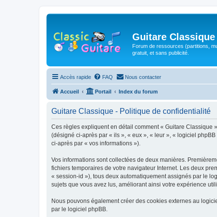
Guitare Classique
Forum de ressources (partitions, mu
gratuit, et sans publicité.
Accès rapide
FAQ
Nous contacter
Accueil
Portail
Index du forum
Guitare Classique - Politique de confidentialité
Ces règles expliquent en détail comment « Guitare Classique » et
(désigné ci-après par « ils », « eux », « leur », « logiciel php
ci-après par « vos informations »).
Vos informations sont collectées de deux manières. Premièrement
fichiers temporaires de votre navigateur Internet. Les deux prem
« session-id »), tous deux automatiquement assignés par le logi
sujets que vous avez lus, améliorant ainsi votre expérience utili
Nous pouvons également créer des cookies externes au logicie
par le logiciel phpBB.