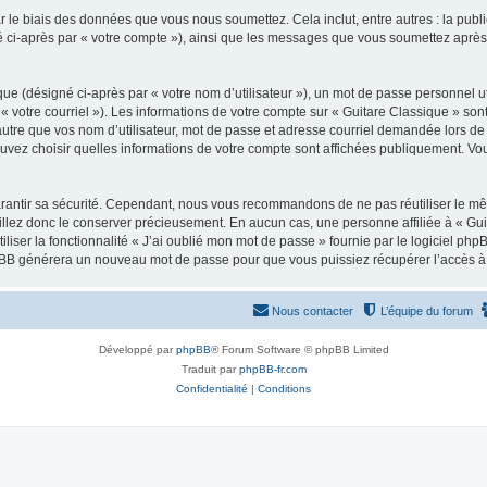
 le biais des données que vous nous soumettez. Cela inclut, entre autres : la publ
gné ci-après par « votre compte »), ainsi que les messages que vous soumettez apr
ue (désigné ci-après par « votre nom d’utilisateur »), un mot de passe personnel ut
 « votre courriel »). Les informations de votre compte sur « Guitare Classique » son
tre que vos nom d’utilisateur, mot de passe et adresse courriel demandée lors de l’
ouvez choisir quelles informations de votre compte sont affichées publiquement. Vo
rantir sa sécurité. Cependant, nous vous recommandons de ne pas réutiliser le mêm
illez donc le conserver précieusement. En aucun cas, une personne affiliée à « Guit
iliser la fonctionnalité « J’ai oublié mon mot de passe » fournie par le logiciel
l phpBB générera un nouveau mot de passe pour que vous puissiez récupérer l’accès à
Nous contacter
L’équipe du forum
Développé par
phpBB
® Forum Software © phpBB Limited
Traduit par
phpBB-fr.com
Confidentialité
|
Conditions