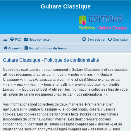
Guitare Classique
FAQ
Nous contacter
S’enregistrer
Connexion
Accueil
Portail
Index du forum
Guitare Classique - Politique de confidentialité
Ces règles expliquent en détail comment « Guitare Classique » et ses sociétés
affiliées (désignés ci-après par « nous », « notre », « nos », « Guitare
Classique », « https://classicguitare.com ») et phpBB (désigné ci-après par
« ils », « eux », « leur », « logiciel phpBB », « www.phpbb.com », « phpBB
Limited », « Équipes phpBB ») utilisent les informations collectées lors de votre
utilisation de ce site (désignées ci-après par « vos informations »).
Vos informations sont collectées de deux manières. Premièrement, en
naviguant sur « Guitare Classique », le logiciel phpBB créera plusieurs
cookies. Les cookies sont de petits fichiers texte stockés dans les fichiers
temporaires de votre navigateur Internet. Les deux premiers cookies
contiennent un identifiant utilisateur (désigné ci-après par « user-id ») et un
identifiant de session anonyme (désigné ci-après par « session-id »), tous