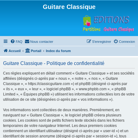
Guitare Classique
FAQ
Nous contacter
S’enregistrer
Connexion
Accueil
Portail
Index du forum
Guitare Classique - Politique de confidentialité
Ces règles expliquent en détail comment « Guitare Classique » et ses sociétés
affiliées (désignés ci-après par « nous », « notre », « nos », « Guitare
Classique », « https://classicguitare.com ») et phpBB (désigné ci-après par
« ils », « eux », « leur », « logiciel phpBB », « www.phpbb.com », « phpBB
Limited », « Équipes phpBB ») utilisent les informations collectées lors de votre
utilisation de ce site (désignées ci-après par « vos informations »).
Vos informations sont collectées de deux manières. Premièrement, en
naviguant sur « Guitare Classique », le logiciel phpBB créera plusieurs
cookies. Les cookies sont de petits fichiers texte stockés dans les fichiers
temporaires de votre navigateur Internet. Les deux premiers cookies
contiennent un identifiant utilisateur (désigné ci-après par « user-id ») et un
identifiant de session anonyme (désigné ci-après par « session-id »), tous