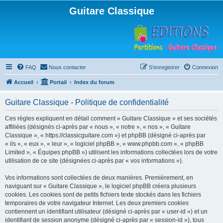
Guitare Classique
FAQ
Nous contacter
S’enregistrer
Connexion
Accueil
Portail
Index du forum
Guitare Classique - Politique de confidentialité
Ces règles expliquent en détail comment « Guitare Classique » et ses sociétés
affiliées (désignés ci-après par « nous », « notre », « nos », « Guitare
Classique », « https://classicguitare.com ») et phpBB (désigné ci-après par
« ils », « eux », « leur », « logiciel phpBB », « www.phpbb.com », « phpBB
Limited », « Équipes phpBB ») utilisent les informations collectées lors de votre
utilisation de ce site (désignées ci-après par « vos informations »).
Vos informations sont collectées de deux manières. Premièrement, en
naviguant sur « Guitare Classique », le logiciel phpBB créera plusieurs
cookies. Les cookies sont de petits fichiers texte stockés dans les fichiers
temporaires de votre navigateur Internet. Les deux premiers cookies
contiennent un identifiant utilisateur (désigné ci-après par « user-id ») et un
identifiant de session anonyme (désigné ci-après par « session-id »), tous