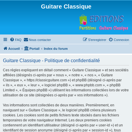
Guitare Classique
FAQ
Nous contacter
S’enregistrer
Connexion
Accueil
Portail
Index du forum
Guitare Classique - Politique de confidentialité
Ces règles expliquent en détail comment « Guitare Classique » et ses sociétés
affiliées (désignés ci-après par « nous », « notre », « nos », « Guitare
Classique », « https://classicguitare.com ») et phpBB (désigné ci-après par
« ils », « eux », « leur », « logiciel phpBB », « www.phpbb.com », « phpBB
Limited », « Équipes phpBB ») utilisent les informations collectées lors de votre
utilisation de ce site (désignées ci-après par « vos informations »).
Vos informations sont collectées de deux manières. Premièrement, en
naviguant sur « Guitare Classique », le logiciel phpBB créera plusieurs
cookies. Les cookies sont de petits fichiers texte stockés dans les fichiers
temporaires de votre navigateur Internet. Les deux premiers cookies
contiennent un identifiant utilisateur (désigné ci-après par « user-id ») et un
identifiant de session anonyme (désigné ci-après par « session-id »), tous