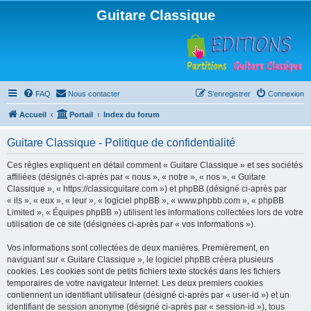
Guitare Classique
FAQ
Nous contacter
S’enregistrer
Connexion
Accueil
Portail
Index du forum
Guitare Classique - Politique de confidentialité
Ces règles expliquent en détail comment « Guitare Classique » et ses sociétés
affiliées (désignés ci-après par « nous », « notre », « nos », « Guitare
Classique », « https://classicguitare.com ») et phpBB (désigné ci-après par
« ils », « eux », « leur », « logiciel phpBB », « www.phpbb.com », « phpBB
Limited », « Équipes phpBB ») utilisent les informations collectées lors de votre
utilisation de ce site (désignées ci-après par « vos informations »).
Vos informations sont collectées de deux manières. Premièrement, en
naviguant sur « Guitare Classique », le logiciel phpBB créera plusieurs
cookies. Les cookies sont de petits fichiers texte stockés dans les fichiers
temporaires de votre navigateur Internet. Les deux premiers cookies
contiennent un identifiant utilisateur (désigné ci-après par « user-id ») et un
identifiant de session anonyme (désigné ci-après par « session-id »), tous