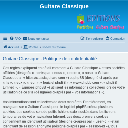
Guitare Classique
FAQ
Nous contacter
S’enregistrer
Connexion
Accueil
Portail
Index du forum
Guitare Classique - Politique de confidentialité
Ces règles expliquent en détail comment « Guitare Classique » et ses sociétés
affiliées (désignés ci-après par « nous », « notre », « nos », « Guitare
Classique », « https://classicguitare.com ») et phpBB (désigné ci-après par
« ils », « eux », « leur », « logiciel phpBB », « www.phpbb.com », « phpBB
Limited », « Équipes phpBB ») utilisent les informations collectées lors de votre
utilisation de ce site (désignées ci-après par « vos informations »).
Vos informations sont collectées de deux manières. Premièrement, en
naviguant sur « Guitare Classique », le logiciel phpBB créera plusieurs
cookies. Les cookies sont de petits fichiers texte stockés dans les fichiers
temporaires de votre navigateur Internet. Les deux premiers cookies
contiennent un identifiant utilisateur (désigné ci-après par « user-id ») et un
identifiant de session anonyme (désigné ci-après par « session-id »), tous