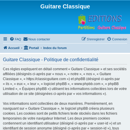
Guitare Classique
FAQ
Nous contacter
S’enregistrer
Connexion
Accueil
Portail
Index du forum
Guitare Classique - Politique de confidentialité
Ces règles expliquent en détail comment « Guitare Classique » et ses sociétés
affiliées (désignés ci-après par « nous », « notre », « nos », « Guitare
Classique », « https://classicguitare.com ») et phpBB (désigné ci-après par
« ils », « eux », « leur », « logiciel phpBB », « www.phpbb.com », « phpBB
Limited », « Équipes phpBB ») utilisent les informations collectées lors de votre
utilisation de ce site (désignées ci-après par « vos informations »).
Vos informations sont collectées de deux manières. Premièrement, en
naviguant sur « Guitare Classique », le logiciel phpBB créera plusieurs
cookies. Les cookies sont de petits fichiers texte stockés dans les fichiers
temporaires de votre navigateur Internet. Les deux premiers cookies
contiennent un identifiant utilisateur (désigné ci-après par « user-id ») et un
identifiant de session anonyme (désigné ci-après par « session-id »), tous