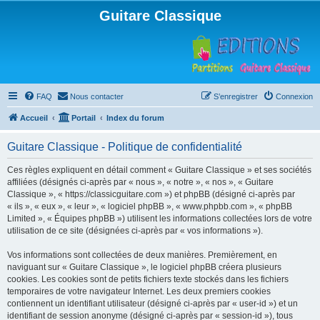
Guitare Classique
FAQ
Nous contacter
S’enregistrer
Connexion
Accueil
Portail
Index du forum
Guitare Classique - Politique de confidentialité
Ces règles expliquent en détail comment « Guitare Classique » et ses sociétés
affiliées (désignés ci-après par « nous », « notre », « nos », « Guitare
Classique », « https://classicguitare.com ») et phpBB (désigné ci-après par
« ils », « eux », « leur », « logiciel phpBB », « www.phpbb.com », « phpBB
Limited », « Équipes phpBB ») utilisent les informations collectées lors de votre
utilisation de ce site (désignées ci-après par « vos informations »).
Vos informations sont collectées de deux manières. Premièrement, en
naviguant sur « Guitare Classique », le logiciel phpBB créera plusieurs
cookies. Les cookies sont de petits fichiers texte stockés dans les fichiers
temporaires de votre navigateur Internet. Les deux premiers cookies
contiennent un identifiant utilisateur (désigné ci-après par « user-id ») et un
identifiant de session anonyme (désigné ci-après par « session-id »), tous