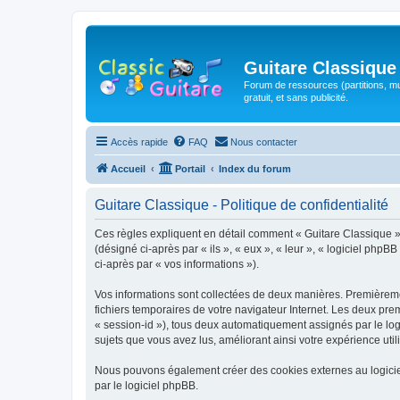
Guitare Classique
Forum de ressources (partitions, mu
gratuit, et sans publicité.
Accès rapide
FAQ
Nous contacter
Accueil
Portail
Index du forum
Guitare Classique - Politique de confidentialité
Ces règles expliquent en détail comment « Guitare Classique » et
(désigné ci-après par « ils », « eux », « leur », « logiciel php
ci-après par « vos informations »).
Vos informations sont collectées de deux manières. Premièrement
fichiers temporaires de votre navigateur Internet. Les deux prem
« session-id »), tous deux automatiquement assignés par le logi
sujets que vous avez lus, améliorant ainsi votre expérience utili
Nous pouvons également créer des cookies externes au logicie
par le logiciel phpBB.