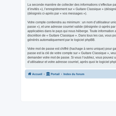
La seconde manière de collecter des informations s’effectue par
d’invités »), l’enregistrement sur « Guitare Classique » (dési
(désignés ci-après par « vos messages »).
Votre compte contiendra au minimum : un nom d’utilisateur uniq
passe »), et une adresse courriel valide (désignée ci-après par
applicables dans le pays qui nous héberge. Toute information au
discrétion de « Guitare Classique ». Dans tous les cas, vous p
générés automatiquement par le logiciel phpBB.
Votre mot de passe est chiffré (hachage à sens unique) pour ga
passe est la clé de votre compte sur « Guitare Classique », veu
demander votre mot de passe. Si vous l’oubliez, vous pouvez ut
d’utilisateur et votre adresse courriel, après quoi le logicie
Accueil
Portail
Index du forum