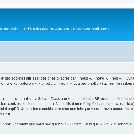
sique, vidéo…) et d'entraide pour les guitaristes francophones, entièrement
 ses sociétés affiliées (désignés ci-après par « nous », « notre », « nos », « Guit
BB », « www.phpbb.com », « phpBB Limited », « Équipes phpBB ») utilisent les informat
, en naviguant sur « Guitare Classique », le logiciel phpBB créera plusieurs cookie
iers cookies contiennent un identifiant utilisateur (désigné ci-après par « user-id 
ciel phpBB. Un troisième cookie sera créé une fois que vous aurez parcouru les suj
sateur.
l phpBB pendant que vous naviguez sur « Guitare Classique ». Ceux-ci sortent du