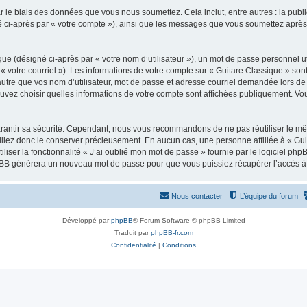
 le biais des données que vous nous soumettez. Cela inclut, entre autres : la publ
gné ci-après par « votre compte »), ainsi que les messages que vous soumettez apr
ue (désigné ci-après par « votre nom d’utilisateur »), un mot de passe personnel ut
 « votre courriel »). Les informations de votre compte sur « Guitare Classique » son
tre que vos nom d’utilisateur, mot de passe et adresse courriel demandée lors de l’
ouvez choisir quelles informations de votre compte sont affichées publiquement. Vo
rantir sa sécurité. Cependant, nous vous recommandons de ne pas réutiliser le mêm
illez donc le conserver précieusement. En aucun cas, une personne affiliée à « Guit
iliser la fonctionnalité « J’ai oublié mon mot de passe » fournie par le logiciel
l phpBB générera un nouveau mot de passe pour que vous puissiez récupérer l’accès à
Nous contacter
L’équipe du forum
Développé par
phpBB
® Forum Software © phpBB Limited
Traduit par
phpBB-fr.com
Confidentialité
|
Conditions