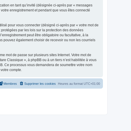
ication en tant qu’invité (désignée ci-après par « messages
ès votre enregistrement et pendant que vous êtes connecté
ilisé pour vous connecter (désigné ci-après par « votre mot de
t protégées par les lois sur la protection des données
enregistrement peut être obligatoire ou facultative, à la
us pouvez également choisir de recevoir ou non les courriels
e mot de passe sur plusieurs sites Internet. Votre mot de
are Classique », à phpBB ou à un tiers n’est habilitée à vous
 phpBB. Ce processus vous demandera de soumettre votre nom
 votre compte.
Membres
Supprimer les cookies
Heures au format
UTC+01:00